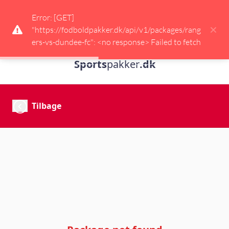
Error: [GET] 
×
"https://fodboldpakker.dk/api/v1/packages/rang
ers-vs-dundee-fc": <no response> Failed to fetch
Sports
pakker
.dk
Tilbage