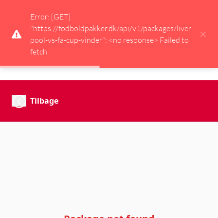
Error: [GET] 
"https://fodboldpakker.dk/api/v1/packages/liver
×
pool-vs-fa-cup-vinder": <no response> Failed to 
fetch
Sports
pakker
.dk
Tilbage