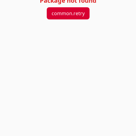
Package not found
common.retry