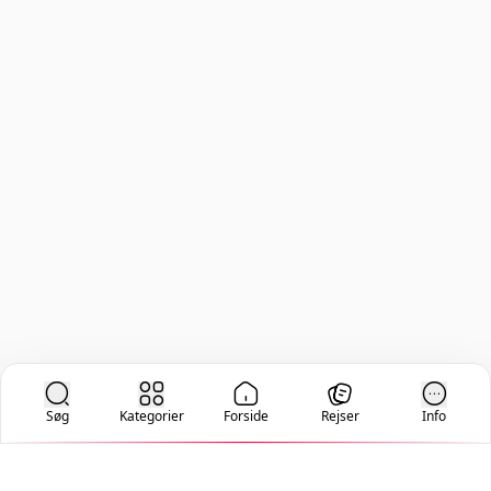
Søg
Kategorier
Forside
Rejser
Info