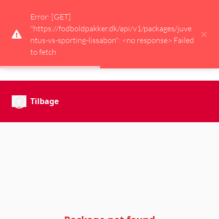
Error: [GET] 
"https://fodboldpakker.dk/api/v1/packages/juve
×
ntus-vs-sporting-lissabon": <no response> Failed 
to fetch
Sports
pakker
.dk
Tilbage