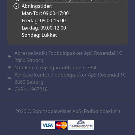
Åbningstider:
Man-Tor: 09:00-17:00
Fredag: 09.00-15.00
Lørdag: 09.00-12.00
Søndag: Lukket
Adresse butik: Fodboldpakker ApS Rosendal 1C
2860 Søborg
Medlem af rejsegarantifonden: 3350
Adresse kontor: Fodboldpakker ApS Rosendal 1C
2860 Søborg
CVR: 41967218
2026 © Sportsoplevelser ApS (Fodboldpakker)