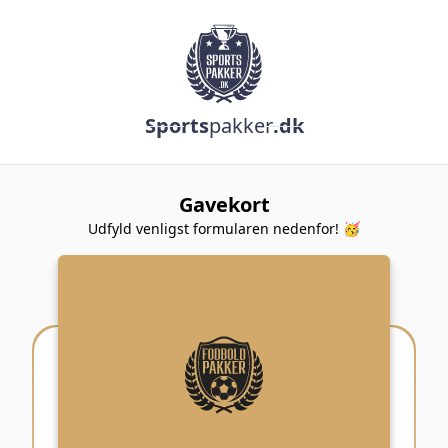
Sports
pakker
.dk
Gavekort
Udfyld venligst formularen nedenfor! 🥳
GAVEKORT
Til:
Fra:
Beløb: